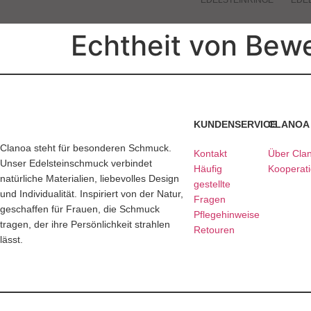
EDELSTEINRINGE
EDE
Echtheit von Bew
KUNDENSERVICE
CLANOA
Clanoa steht für besonderen Schmuck.
Kontakt
Über Cla
Unser Edelsteinschmuck verbindet
Häufig
Kooperat
natürliche Materialien, liebevolles Design
gestellte
und Individualität. Inspiriert von der Natur,
Fragen
geschaffen für Frauen, die Schmuck
Pflegehinweise
tragen, der ihre Persönlichkeit strahlen
Retouren
lässt.