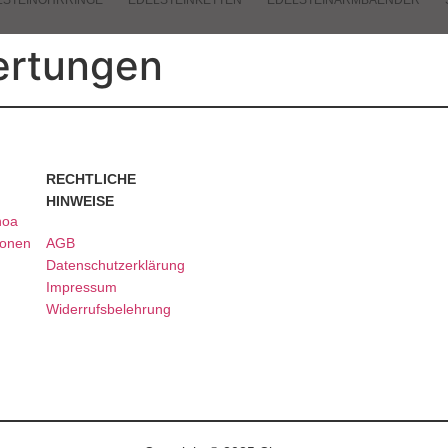
LSTEINOHRRINGE
EDELSTEINKETTEN
EDELSTEINARMBAENDER
ertungen
RECHTLICHE
HINWEISE
noa
ionen
AGB
Datenschutzerklärung
Impressum
Widerrufsbelehrung