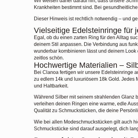
Wir weisen daher darauf hin, dass unsere Schm
Krankheiten bestimmt sind. Bei gesundheitlich
Dieser Hinweis ist rechtlich notwendig – und 
Vielseitige Edelsteinringe für
Egal, ob du einen zarten Ring für den Alltag su
deinem Stil anpassen. Die Verbindung aus funke
wunderbar kombinieren lässt und deinem Look da
zeitlos schön.
Hochwertige Materialien – Sil
Bei Clanoa fertigen wir unsere Edelsteinringe a
zu edlem 14k und luxuriösem 18k Gold. Jedes Ma
und Haltbarkeit.
Während Silber mit seinem strahlenden Glanz be
verleihen deinen Ringen eine warme, edle Ausst
Qualität zu Schmuckstücken, die deine Persönlic
Wie bei allen Modeschmuckstücken gilt auch hie
Schmuckstücke sind darauf ausgelegt, dich lang