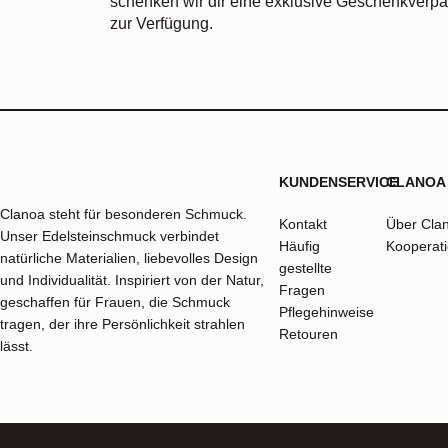
schenken wir dir eine exklusive Geschenkverpa
zur Verfügung.
KUNDENSERVICE
CLANOA
Clanoa steht für besonderen Schmuck.
Kontakt
Über Cla
Unser Edelsteinschmuck verbindet
Häufig
Kooperat
natürliche Materialien, liebevolles Design
gestellte
und Individualität. Inspiriert von der Natur,
Fragen
geschaffen für Frauen, die Schmuck
Pflegehinweise
tragen, der ihre Persönlichkeit strahlen
Retouren
lässt.