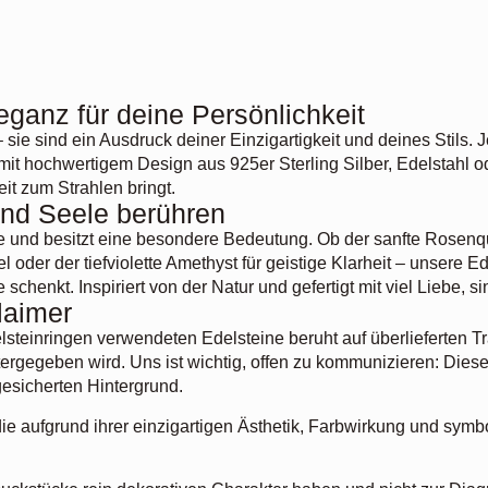
eganz für deine Persönlichkeit
ie sind ein Ausdruck deiner Einzigartigkeit und deines Stils. 
 mit hochwertigem Design aus 925er Sterling Silber, Edelstahl 
it zum Strahlen bringt.
und Seele berühren
te und besitzt eine besondere Bedeutung. Ob der sanfte Rosenq
oder der tiefviolette Amethyst für geistige Klarheit – unsere Ed
schenkt. Inspiriert von der Natur und gefertigt mit viel Liebe, 
laimer
teinringen verwendeten Edelsteine beruht auf überlieferten Tr
tergegeben wird. Uns ist wichtig, offen zu kommunizieren: Die
gesicherten Hintergrund.
die aufgrund ihrer einzigartigen Ästhetik, Farbwirkung und symb