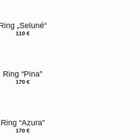
Ring „Seluné“
110
€
Ring “Pina”
170
€
Ring “Azura”
170
€