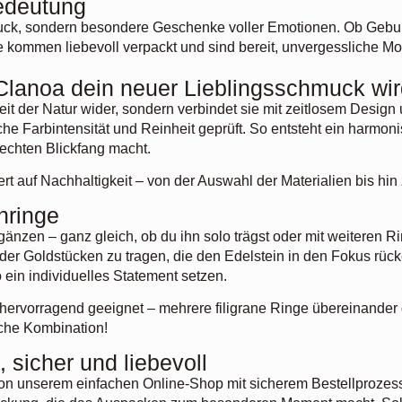
edeutung
uck, sondern besondere Geschenke voller Emotionen. Ob Geburts
 kommen liebevoll verpackt und sind bereit, unvergessliche Mo
Clanoa dein neuer Lieblingsschmuck wi
heit der Natur wider, sondern verbindet sie mit zeitlosem Desi
iche Farbintensität und Reinheit geprüft. So entsteht ein harm
echten Blickfang macht.
t auf Nachhaltigkeit – von der Auswahl der Materialien bis hin 
inringe
gänzen – ganz gleich, ob du ihn solo trägst oder mit weiteren 
oder Goldstücken zu tragen, die den Edelstein in den Fokus rüc
in individuelles Statement setzen.
 hervorragend geeignet – mehrere filigrane Ringe übereinander
iche Kombination!
 sicher und liebevoll
u von unserem einfachen Online-Shop mit sicherem Bestellproze