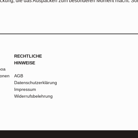
ckung, die das Auspacken zum besonderen Moment macht. Sollte
RECHTLICHE
HINWEISE
noa
ionen
AGB
Datenschutzerklärung
Impressum
Widerrufsbelehrung