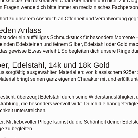
uckstücke rein dekorativen Charakter haben und nicht zur Dia
en Fragen wende dich bitte immer an medizinisches Fachperson
gehört zu unserem Anspruch an Offenheit und Verantwortung ge
 jeden Anlass
chst oder ein auffälliges Schmuckstück für besondere Momente – 
lnden Edelsteinen und feinem Silber, Edelstahl oder Gold mach
s gewisse Etwas verleiht. So begleiten dich unsere Ringe dur
ber, Edelstahl, 14k und 18k Gold
us sorgfältig ausgewählten Materialien: von klassischem 925er S
terial bringt seinen ganz eigenen Charakter mit und erfüllt un
sticht, überzeugt Edelstahl durch seine Widerstandsfähigkeit u
rahlung, die besonders wertvoll wirkt. Durch die handgefertigt
hkeit unterstreichen.
r: Mit liebevoller Pflege kannst du die Schönheit deiner Edels
e zu begleiten.