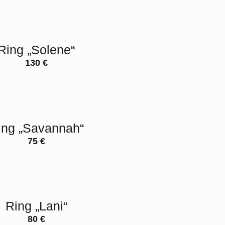
Ring „Solene“
130
€
ing „Savannah“
75
€
Ring „Lani“
80
€