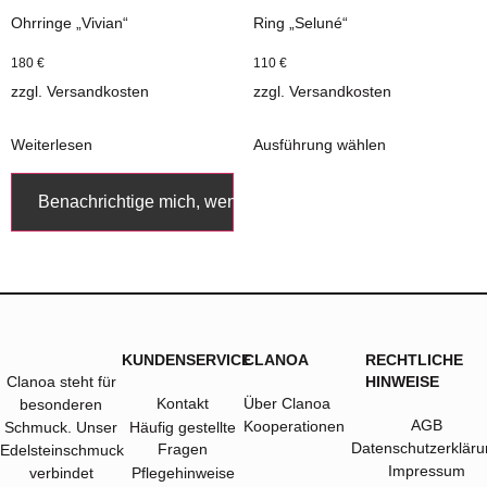
Ohrringe „Vivian“
Ring „Seluné“
180
€
110
€
zzgl.
Versandkosten
zzgl.
Versandkosten
Weiterlesen
Ausführung wählen
Benachrichtige mich, wenn verfügbar.
KUNDENSERVICE
CLANOA
RECHTLICHE
Clanoa steht für
HINWEISE
Kontakt
Über Clanoa
besonderen
AGB
Kooperationen
Schmuck. Unser
Häufig gestellte
Datenschutzerkläru
Fragen
Edelsteinschmuck
Impressum
verbindet
Pflegehinweise