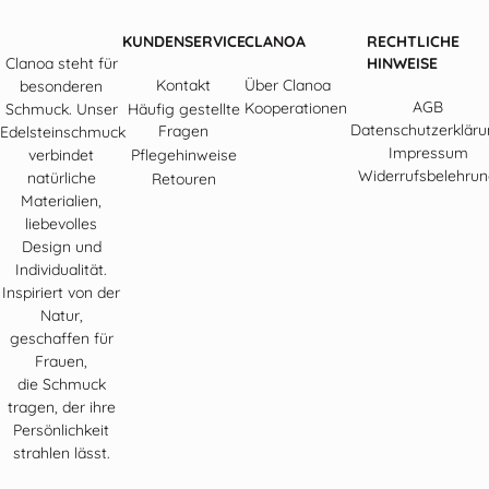
KUNDENSERVICE
CLANOA
RECHTLICHE
Clanoa steht für
HINWEISE
Kontakt
Über Clanoa
besonderen
AGB
Kooperationen
Schmuck. Unser
Häufig gestellte
Datenschutzerklär
Fragen
Edelsteinschmuck
Impressum
verbindet
Pflegehinweise
Widerrufsbelehru
natürliche
Retouren
Materialien,
liebevolles
Design und
Individualität.
Inspiriert von der
Natur,
geschaffen für
Frauen,
die Schmuck
tragen, der ihre
Persönlichkeit
strahlen lässt.