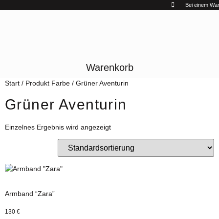
Zum
Bei einem Ware
Inhalt
springen
Warenkorb
Start
/ Produkt Farbe / Grüner Aventurin
Grüner Aventurin
Einzelnes Ergebnis wird angezeigt
Armband “Zara”
130
€