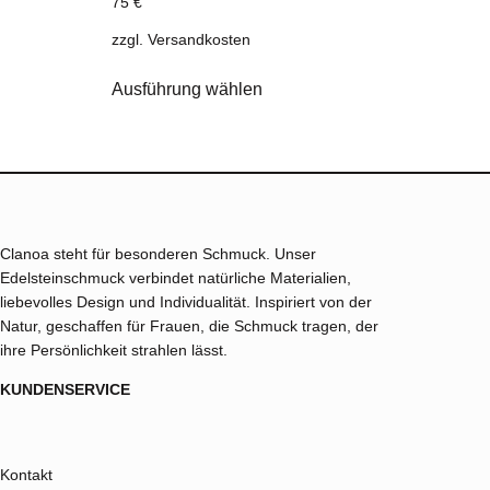
75
€
zzgl.
Versandkosten
Dieses
Ausführung wählen
Produkt
weist
mehrere
Varianten
auf.
Die
Optionen
Clanoa steht für besonderen Schmuck. Unser
können
Edelsteinschmuck verbindet natürliche Materialien,
auf
liebevolles Design und Individualität. Inspiriert von der
der
Natur, geschaffen für Frauen, die Schmuck tragen, der
Produktseite
ihre Persönlichkeit strahlen lässt.
gewählt
werden
KUNDENSERVICE
Kontakt