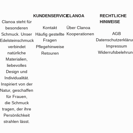
KUNDENSERVICE
CLANOA
RECHTLICHE
Clanoa steht für
HINWEISE
Kontakt
Über Clanoa
besonderen
AGB
Kooperationen
Schmuck. Unser
Häufig gestellte
Datenschutzerkläru
Fragen
Edelsteinschmuck
Impressum
verbindet
Pflegehinweise
Widerrufsbelehrun
natürliche
Retouren
Materialien,
liebevolles
Design und
Individualität.
Inspiriert von der
Natur, geschaffen
für Frauen,
die Schmuck
tragen, der ihre
Persönlichkeit
strahlen lässt.