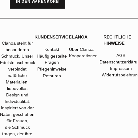
IN DEN WARENKORB
KUNDENSERVICE
CLANOA
RECHTLICHE
Clanoa steht für
HINWEISE
Kontakt
Über Clanoa
besonderen
AGB
Kooperationen
Schmuck. Unser
Häufig gestellte
Datenschutzerkläru
Fragen
Edelsteinschmuck
Impressum
verbindet
Pflegehinweise
Widerrufsbelehrun
natürliche
Retouren
Materialien,
liebevolles
Design und
Individualität.
Inspiriert von der
Natur, geschaffen
für Frauen,
die Schmuck
tragen, der ihre