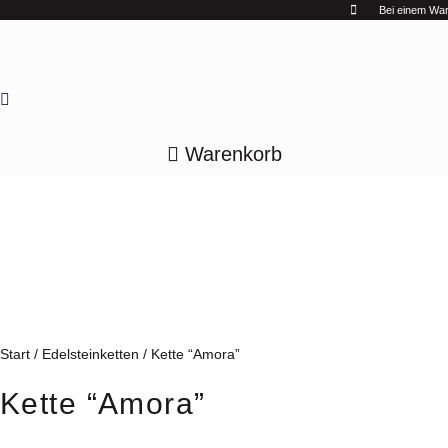
Zum
Bei einem Ware
Inhalt
springen
Warenkorb
Start
/
Edelsteinketten
/ Kette “Amora”
Kette “Amora”