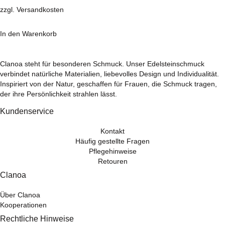
Optionen
zzgl.
Versandkosten
können
auf
der
In den Warenkorb
Produktseite
gewählt
werden
Clanoa steht für besonderen Schmuck. Unser Edelsteinschmuck
verbindet natürliche Materialien, liebevolles Design und Individualität.
Inspiriert von der Natur, geschaffen für Frauen, die Schmuck tragen,
der ihre Persönlichkeit strahlen lässt.
Kundenservice
Kontakt
Häufig gestellte Fragen
Pflegehinweise
Retouren
Clanoa
Über Clanoa
Kooperationen
Rechtliche Hinweise