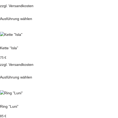
zzgl.
Versandkosten
Ausführung wählen
Dieses
Produkt
weist
mehrere
Varianten
Kette “Isla”
auf.
Die
75
€
Optionen
zzgl.
Versandkosten
können
auf
der
Ausführung wählen
Produktseite
Dieses
gewählt
Produkt
werden
weist
mehrere
Varianten
Ring “Luni”
auf.
Die
85
€