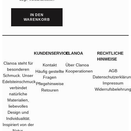
IN DEN
WARENKORB
KUNDENSERVICE
CLANOA
RECHTLICHE
HINWEISE
Clanoa steht für
Kontakt
Über Clanoa
besonderen
AGB
Kooperationen
Häufig gestellte
Schmuck. Unser
Datenschutzerkläru
Fragen
Edelsteinschmuck
Impressum
Pflegehinweise
verbindet
Widerrufsbelehrun
Retouren
natürliche
Materialien,
liebevolles
Design und
Individualität.
Inspiriert von der
Natur,