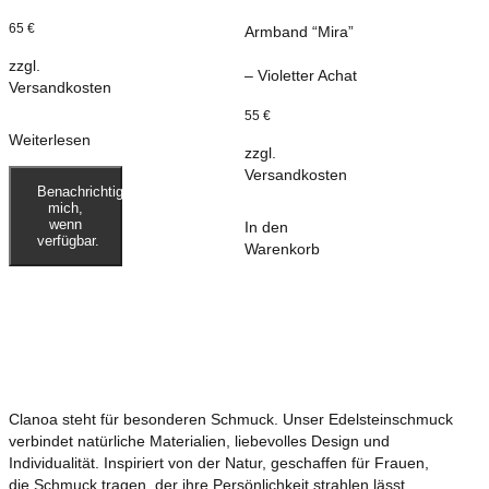
65
€
Armband “Mira”
zzgl.
– Violetter Achat
Versandkosten
55
€
Weiterlesen
zzgl.
Versandkosten
Benachrichtige
mich,
wenn
In den
verfügbar.
Warenkorb
Clanoa steht für besonderen Schmuck. Unser Edelsteinschmuck
verbindet natürliche Materialien, liebevolles Design und
Individualität. Inspiriert von der Natur, geschaffen für Frauen,
die Schmuck tragen, der ihre Persönlichkeit strahlen lässt.