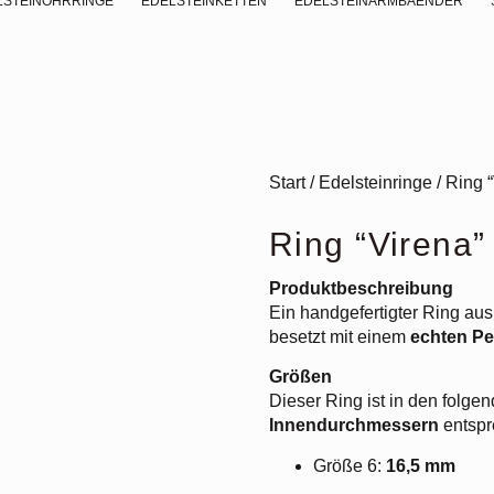
LSTEINOHRRINGE
EDELSTEINKETTEN
EDELSTEINARMBAENDER
Start
/
Edelsteinringe
/ Ring 
Ring “Virena”
Produktbeschreibung
Ein handgefertigter Ring au
besetzt mit einem
echten Pe
Größen
Dieser Ring ist in den folge
Innendurchmessern
entspr
Größe 6:
16,5 mm