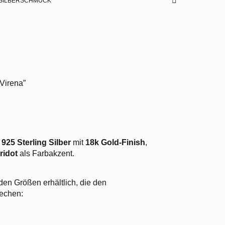
SILBERSCHMUCK
“Virena”
s
925 Sterling Silber
mit
18k Gold-Finish
,
ridot
als Farbakzent.
nden Größen erhältlich, die den
echen: