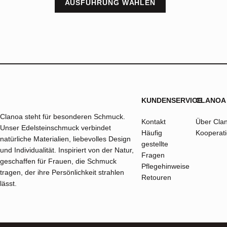
AUSFÜHRUNG WÄHLEN
KUNDENSERVICE
CLANOA
Clanoa steht für besonderen Schmuck.
Kontakt
Über Cla
Unser Edelsteinschmuck verbindet
Häufig
Kooperat
natürliche Materialien, liebevolles Design
gestellte
und Individualität. Inspiriert von der Natur,
Fragen
geschaffen für Frauen, die Schmuck
Pflegehinweise
tragen, der ihre Persönlichkeit strahlen
Retouren
lässt.