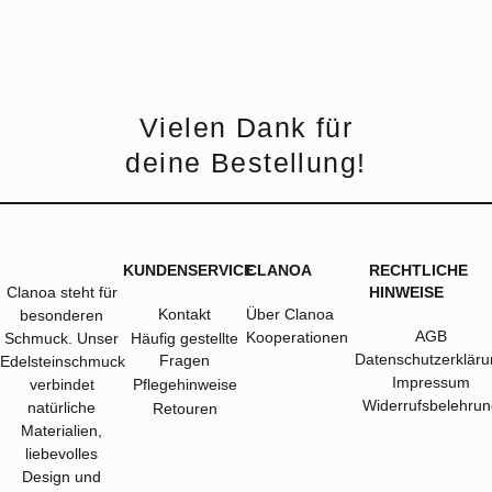
Vielen Dank für
deine Bestellung!
KUNDENSERVICE
CLANOA
RECHTLICHE
Clanoa steht für
HINWEISE
Kontakt
Über Clanoa
besonderen
AGB
Kooperationen
Schmuck. Unser
Häufig gestellte
Datenschutzerkläru
Fragen
Edelsteinschmuck
Impressum
verbindet
Pflegehinweise
Widerrufsbelehrun
natürliche
Retouren
Materialien,
liebevolles
Design und